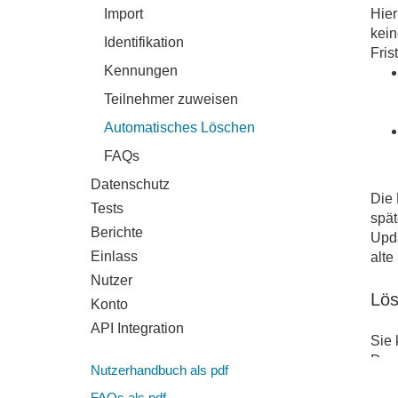
Import
Hier
kein
Identifikation
Fris
Kennungen
Teilnehmer zuweisen
Automatisches Löschen
FAQs
Datenschutz
Die 
Tests
spät
Berichte
Upda
Einlass
alte
Nutzer
Lös
Konto
API Integration
Sie 
Das 
Nutzerhandbuch als pdf
FAQs als pdf