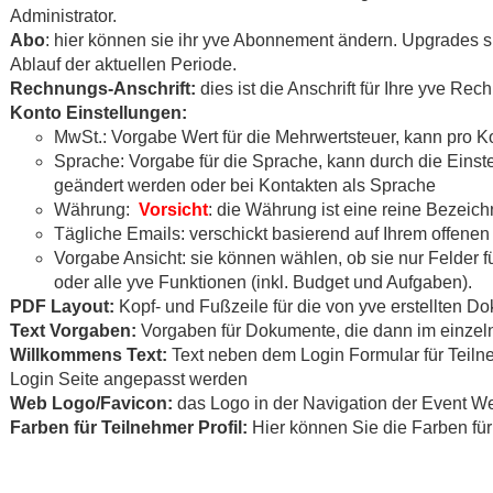
Administrator.
Abo
: hier können sie ihr yve Abonnement ändern. Upgrades s
Ablauf der aktuellen Periode.
Rechnungs-Anschrift:
dies ist die Anschrift für Ihre yve Re
Konto Einstellungen:
MwSt.: Vorgabe Wert für die Mehrwertsteuer, kann pro 
Sprache: Vorgabe für die Sprache, kann durch die Einstel
geändert werden oder bei Kontakten als Sprache
Währung:
Vorsicht
: die Währung ist eine reine Bezeic
Tägliche Emails: verschickt basierend auf Ihrem offene
Vorgabe Ansicht: sie können wählen, ob sie nur Felder
oder alle yve Funktionen (inkl. Budget und Aufgaben).
PDF Layout:
Kopf- und Fußzeile für die von yve erstellten D
Text Vorgaben:
Vorgaben für Dokumente, die dann im einze
Willkommens Text:
Text neben dem Login Formular für Teiln
Login Seite angepasst werden
Web Logo/Favicon:
das Logo in der Navigation der Event We
Farben für Teilnehmer Profil:
Hier können Sie die Farben für 
Eigene Felder Kontakte:
hier können Sie die Bezeichnung de
Felder ändern