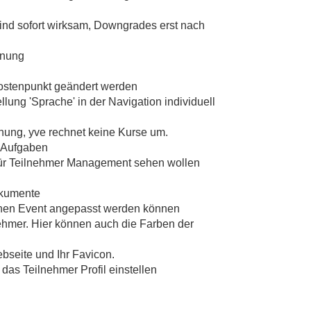
ind sofort wirksam, Downgrades erst nach
chnung
Kostenpunkt geändert werden
lung 'Sprache' in der Navigation individuell
hnung, yve rechnet keine Kurse um.
n Aufgaben
 für Teilnehmer Management sehen wollen
okumente
lnen Event angepasst werden können
ehmer. Hier können auch die Farben der
bseite und Ihr Favicon.
das Teilnehmer Profil einstellen
r 6 selbst definierten Kontakt Stammdaten