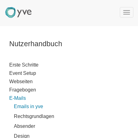
T
o
g
g
l
Nutzerhandbuch
e
n
a
Erste Schritte
v
Event Setup
i
g
Webseiten
a
Fragebogen
t
E-Mails
i
Emails in yve
o
n
Rechtsgrundlagen
Absender
Design