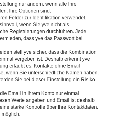
stellung nur ändern, wenn alle Ihre
en. Ihre Optionen sind:
en Felder zur Identifikation verwendet.
sinnvoll, wenn Sie yve nicht als
che Registrierungen durchführen. Jede
 vermieden, dass yve das Passwort bei
den stell yve sicher, dass die Kombination
inmal vergeben ist. Deshalb erkennt yve
ung erlaubt es, Kontakte ohne Email
se, wenn Sie unterschiedliche Namen haben.
rden Sie bei dieser Einstellung ein Risiko
 die Email in Ihrem Konto nur einmal
diesen Werte angeben und Email ist deshalb
t eine starke Kontrolle über Ihre Kontaktdaten.
 möglich.
eihe von Prüfungen durch, bevor die Liste in