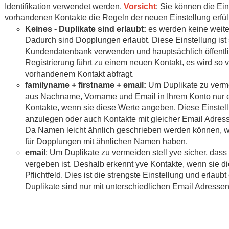
Identifikation verwendet werden.
Vorsicht
: Sie können die Ein
vorhandenen Kontakte die Regeln der neuen Einstellung erfüll
Keines - Duplikate sind erlaubt:
es werden keine weiter
Dadurch sind Dopplungen erlaubt. Diese Einstellung ist 
Kundendatenbank verwenden und hauptsächlich öffentli
Registrierung führt zu einem neuen Kontakt, es wird so
vorhandenem Kontakt abfragt.
familyname + firstname + email:
Um Duplikate zu vermei
aus Nachname, Vorname und Email in Ihrem Konto nur e
Kontakte, wenn sie diese Werte angeben. Diese Einstell
anzulegen oder auch Kontakte mit gleicher Email Adres
Da Namen leicht ähnlich geschrieben werden können, we
für Dopplungen mit ähnlichen Namen haben.
email
: Um Duplikate zu vermeiden stell yve sicher, dass
vergeben ist. Deshalb erkennt yve Kontakte, wenn sie 
Pflichtfeld. Dies ist die strengste Einstellung und erlaub
Duplikate sind nur mit unterschiedlichen Email Adressen
 prüft yve bei Kontakten?
 Sie Ihre Liste hochladen, führt yve im Hintergrund yve eine R