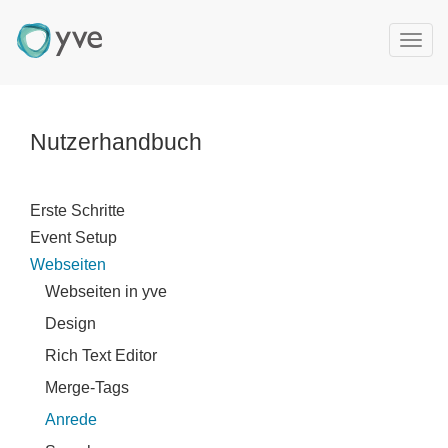
T
o
g
g
l
Nutzerhandbuch
e
n
a
Erste Schritte
v
Event Setup
i
g
Webseiten
a
Webseiten in yve
t
Design
i
o
Rich Text Editor
n
Merge-Tags
Anrede