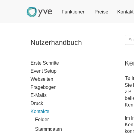
Funktionen
Preise
Kontakt
Nutzerhandbuch
Ke
Erste Schritte
Event Setup
Tei
Webseiten
Sie 
Fragebogen
z.B.
E-Mails
beli
Druck
Kenn
Kontakte
Im I
Felder
Kenn
Stammdaten
kön