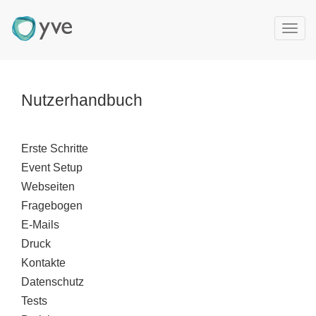
T
o
g
g
l
Nutzerhandbuch
e
n
a
Erste Schritte
v
Event Setup
i
g
Webseiten
a
Fragebogen
t
E-Mails
i
Druck
o
Kontakte
n
Datenschutz
Tests