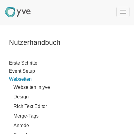
T
o
g
g
l
Nutzerhandbuch
e
n
a
Erste Schritte
v
Event Setup
i
g
Webseiten
a
Webseiten in yve
t
Design
i
o
Rich Text Editor
n
Merge-Tags
Anrede