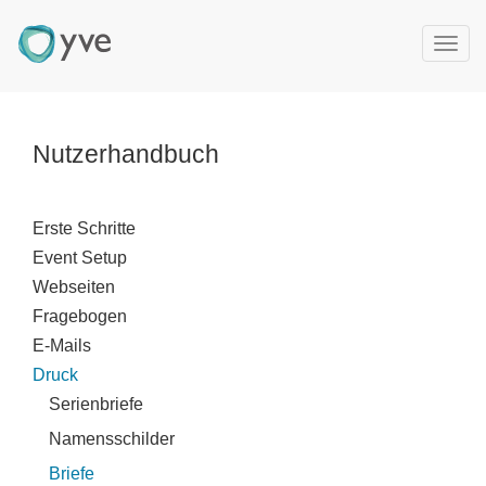
T
o
g
g
l
Nutzerhandbuch
e
n
a
Erste Schritte
v
Event Setup
i
g
Webseiten
a
Fragebogen
t
E-Mails
i
Druck
o
Serienbriefe
n
Namensschilder
Briefe