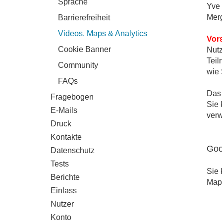
Sprache
Yve 
Merg
Barrierefreiheit
Videos, Maps & Analytics
Vors
Cookie Banner
Nutz
Teil
Community
wie 
FAQs
Das 
Fragebogen
Sie 
E-Mails
verw
Druck
Kontakte
Goo
Datenschutz
Tests
Sie 
Berichte
Map
Einlass
Nutzer
Hier
Konto