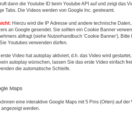
ruft dann die Youtube ID beim Youtube API auf und zeigt das V
e Tabs. Die Videos werden von Google Inc. gestreamt.
icht:
Hierzu wird die IP Adresse und andere technische Daten,
ers an Google gesendet. Sie sollten ein Cookie Banner verwen
nehmers abfragt (siehe Nutzerhandbuch 'Cookie Banner'). Bitte 
Sie Youtubes verwenden dürfen.
erste Video hat autoplay aktiviert, d.h. das Video wird gestart
kein autoplay wünschen, lassen Sie das erste Video einfach fre
enden die automatische Schleife.
gle Maps
können eine interaktive Google Maps mit 5 Pins (Orten) auf de
 angezeigt werden.
zu platzieren Sie auf der Event Webseite das Merge Tag 'Googl