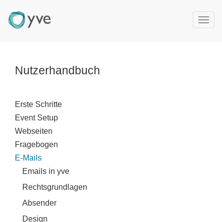
T
o
g
g
l
Nutzerhandbuch
e
n
a
Erste Schritte
v
Event Setup
i
g
Webseiten
a
Fragebogen
t
E-Mails
i
Emails in yve
o
n
Rechtsgrundlagen
Absender
Design