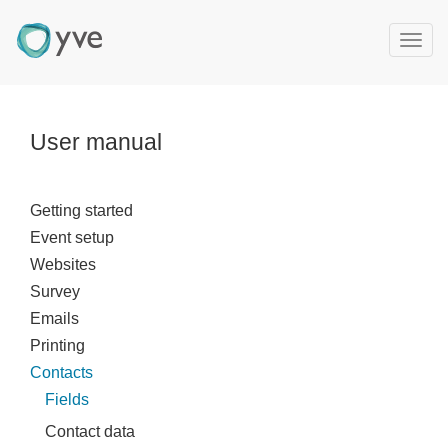
T
o
g
g
l
User manual
e
n
a
Getting started
v
Event setup
i
g
Websites
a
Survey
t
Emails
i
Printing
o
Contacts
n
Fields
Contact data